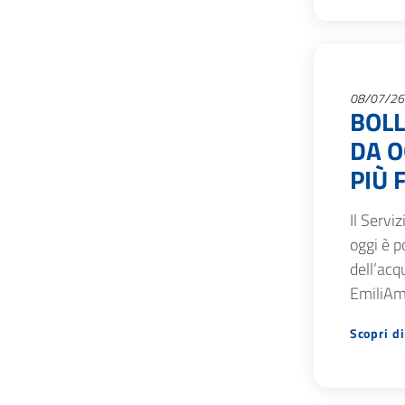
08/07/26
BOLL
DA O
PIÙ 
Il Servi
oggi è p
dell’acq
EmiliAmb
Scopri di