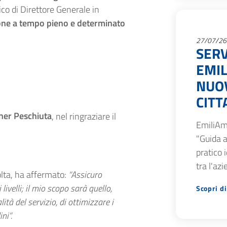
ico di Direttore Generale in
one a tempo pieno e determinato
27/07/26
SERV
EMIL
NUOV
CITT
ner Peschiuta
, nel ringraziare il
EmiliAm
"Guida a
pratico 
tra l'az
olta, ha affermato:
“Assicuro
livelli; il mio scopo sarà quello,
Scopri di
lità del servizio, di ottimizzare i
ni”.