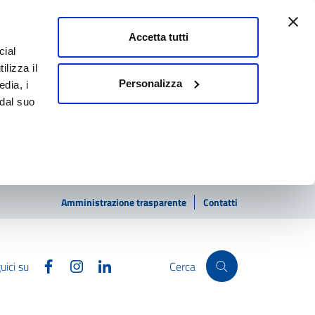
Accetta tutti
cial
ilizza il
Personalizza
edia, i
 dal suo
Amministrazione trasparente
Contatti
Facebook
Instagram
Linkedin
uici su
Cerca