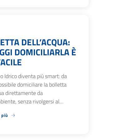
ETTA DELL’ACQUA:
GGI DOMICILIARLA È
FACILE
zio Idrico diventa più smart: da
ossibile domiciliare la bolletta
ua direttamente da
iente, senza rivolgersi al…
 più