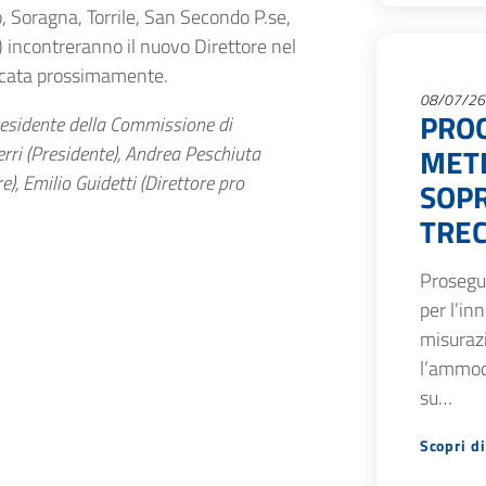
, Soragna, Torrile, San Secondo P.se,
 incontreranno il nuovo Direttore nel
cata prossimamente.
08/07/26
PRO
esidente della Commissione di
erri (Presidente), Andrea Peschiuta
METE
e), Emilio Guidetti (Direttore pro
SOPR
TREC
Prosegue
per l’in
misurazi
l’ammod
su…
Scopri di