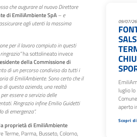
osso che augurare al nuovo Direttore
nte di EmiliAmbiente SpA
–
e
09/07/26
 assicurare agli utenti la massima
FON
SAL
one per il lavoro compiuto in questi
TERM
 ringrazio”
ha sottolineato invece
CHIU
Presidente della Commissione di
SPOR
to di un percorso condiviso da tutti i
ria di EmiliAmbiente. Sono certo che il
EmiliAm
to di questa azienda, una realtà
luglio lo
 per essere a servizio delle
Comune 
tati. Ringrazio infine Emilio Guidetti
aperto i
do di emergenza”.
Scopri di
a proprietà di EmiliAmbiente
re Terme, Parma, Busseto, Colorno,