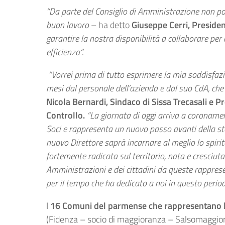
“Da parte del Consiglio di Amministrazione non p
buon lavoro
– ha detto
Giuseppe Cerri, Preside
garantire la nostra disponibilità a collaborare per
efficienza”.
“Vorrei prima di tutto esprimere la mia soddisfazi
mesi dal personale dell’azienda e dal suo CdA, che
Nicola Bernardi, Sindaco di Sissa Trecasali e 
Controllo.
“La giornata di oggi arriva a coronamen
Soci e rappresenta un nuovo passo avanti della sto
nuovo Direttore saprà incarnare al meglio lo spiri
fortemente radicata sul territorio, nata e cresciuta
Amministrazioni e dei cittadini da queste rappresen
per il tempo che ha dedicato a noi in questo perio
I
16 Comuni del parmense che rappresentano l
(Fidenza – socio di maggioranza – Salsomaggio