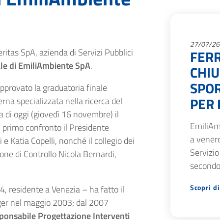
27/07/26
itas SpA, azienda di Servizi Pubblici
FERR
le di EmiliAmbiente SpA
.
CHIU
SPOR
approvato la graduatoria finale
PER 
erna specializzata nella ricerca del
 di oggi (giovedì 16 novembre) il
EmiliAm
 primo confronto il Presidente
a venerd
 e Katia Copelli, nonché il collegio dei
Servizio
one di Controllo Nicola Bernardi,
secondo
Scopri di
, residente a Venezia – ha fatto il
ger nel maggio 2003; dal 2007
ponsabile Progettazione Interventi