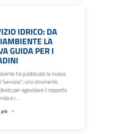
IZIO IDRICO: DA
IAMBIENTE LA
A GUIDA PER I
ADINI
biente ha pubblicato la nuova
l Servizio”: uno strumento
ideato per agevolare il rapporto
ienda e i…
 più