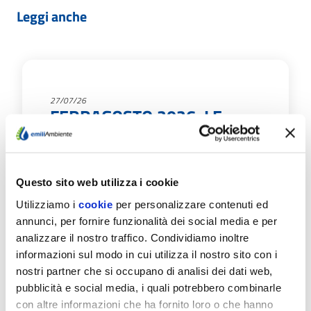
Leggi anche
27/07/26
FERRAGOSTO 2026: LE
CHIUSURE AGLI SPORTELLI
E I CANALI PER PARLARE
CON NOI
Questo sito web utilizza i cookie
EmiliAmbiente informa che da lunedì 10 a
Utilizziamo i
cookie
per personalizzare contenuti ed
venerdì 14 agosto lo sportello del Servizio
annunci, per fornire funzionalità dei social media e per
Idrico di Fidenza sarà aperto secondo gli…
analizzare il nostro traffico. Condividiamo inoltre
informazioni sul modo in cui utilizza il nostro sito con i
Scopri di più
nostri partner che si occupano di analisi dei dati web,
pubblicità e social media, i quali potrebbero combinarle
con altre informazioni che ha fornito loro o che hanno