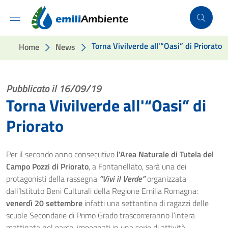
Vai ai contenuti
Vai al footer
Torna Vivilverde all'“Oasi” di Priorato
Home
News
Pubblicato il 16/09/19
Torna Vivilverde all'“Oasi” di
Priorato
Per il secondo anno consecutivo
l’Area Naturale di Tutela del
Campo Pozzi di Priorato
, a Fontanellato, sarà una dei
protagonisti della rassegna
“Vivi il Verde”
organizzata
dall’Istituto Beni Culturali della Regione Emilia Romagna:
venerdì 20 settembre
infatti una settantina di ragazzi delle
scuole Secondarie di Primo Grado trascorreranno l’intera
mattinata nel parco, impegnati in una serie di attività