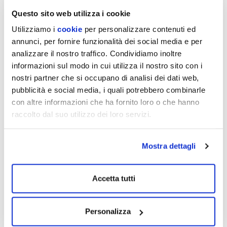
Questo sito web utilizza i cookie
L’adesione all’iniziativa regionale “Vivi il Verde” fa parte di un
progetto più ampio portato avanti da Istituzioni e altri soggetti
Utilizziamo i
cookie
per personalizzare contenuti ed
per
valorizzare l’area verde di Priorato, stimolandone la
annunci, per fornire funzionalità dei social media e per
fruizione e rendendola – nel contempo – più fedele alla
analizzare il nostro traffico. Condividiamo inoltre
propria natura
: non un parco urbano, dunque, ma una vera e
informazioni sul modo in cui utilizza il nostro sito con i
propria oasi naturalistica. Il Campo Pozzi di Priorato è proprietà
nostri partner che si occupano di analisi dei dati web,
del Comune di Fontanellato ed è gestito – come l’intero
pubblicità e social media, i quali potrebbero combinarle
Servizio Idrico Integrato – da EmiliAmbiente SpA; l’azienda, in
con altre informazioni che ha fornito loro o che hanno
accordo con il Comune, ha anche la responsabilità della
raccolto dal suo utilizzo dei loro servizi.
manutenzione dell’Area di Tutela Naturale, per la quale si avvale
di una convenzione con il Circolo Legambiente Aironi del Po.
Mostra dettagli
Per informazioni: 351 8878001, Segreteria Organizzativa “La
Scuola dell’Acqua” di EmiliAmbiente SpA, www.emiliambiente.it
Accetta tutti
Personalizza
Leggi anche