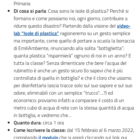
Primaria
Di cosa si parla
: Cosa sono le isole di plastica? Perché si
formano e come possiamo noi, ogni giorno, contribuire a
ridurre questo disastro? Partendo dalla visione del
video-
lab “Isole di plastica”
ragioneremo su un gesto semplice
ma importante, come quello di portare a scuola la borraccia
di EmiliAmbiente, rinunciando alla solita “bottiglietta”:
quanta plastica “risparmierà” ognuno di noi in un anno? E
tutta la classe? Senza dimenticare che bere l’acqua del
rubinetto è anche un gesto sicuro (lo sapevi che è più
controllata di quella in bottiglia? e che il cloro che usiamo
per disinfettarla lascia tracce solo sul suo sapore e sul suo
odore, eliminabili con un semplice “trucco”….?) ed
economico: proviamo infatti a comparare il costo di un
metro cubo di acqua di rete con la stessa quantità di acqua
in bottiglia, e vedremo che…
Quanto dura
: circa 1 ora
Come iscrivere la classe:
dal 15 febbraio al 6 marzo 2022,
compilando
il modulo
che si aprirà cliccando sul link qui