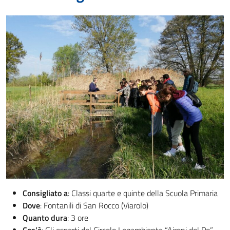
Consigliato a
: Classi quarte e quinte della Scuola Primaria
Dove
: Fontanili di San Rocco (Viarolo)
Quanto dura
: 3 ore
Cos’è
: Gli esperti del Circolo Legambiente “Aironi del Po”