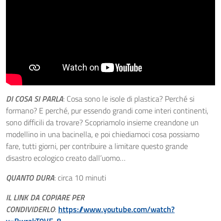
DI COSA SI PARLA
: Cosa sono le isole di plastica? Perché si
formano? E perché, pur essendo grandi come interi continenti,
sono difficili da trovare? Scopriamolo insieme creandone un
modellino in una bacinella, e poi chiediamoci cosa possiamo
fare, tutti giorni, per contribuire a limitare questo grande
disastro ecologico creato dall’uomo…
QUANTO DURA
: circa 10 minuti
IL LINK DA COPIARE PER
CONDIVIDERLO
:
https://www.youtube.com/watch?