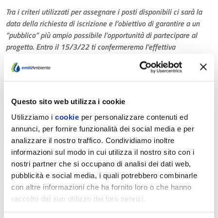
Tra i criteri utilizzati per assegnare i posti disponibili ci sarà la
data della richiesta di iscrizione e l’obiettivo di garantire a un
“pubblico” più ampio possibile l’opportunità di partecipare al
progetto. Entro il 15/3/22 ti confermeremo l’effettiva
disponibilità della visita e, in caso di esito positivo, ti
contatteremo per calendarizzarla. Per informazioni: 351
8878001 o
lascuoladellacqua@gmail.com
, referente Ilaria
Gandolfi
Questo sito web utilizza i cookie
Utilizziamo i
cookie
per personalizzare contenuti ed
Le lezioni sincrone
…
annunci, per fornire funzionalità dei social media e per
analizzare il nostro traffico. Condividiamo inoltre
informazioni sul modo in cui utilizza il nostro sito con i
Sono incontri guidati dagli educatori di EmiliAmbiente – con
nostri partner che si occupano di analisi dei dati web,
tante domande, prove pratiche e giochi per non annoiarsi – e si
pubblicità e social media, i quali potrebbero combinarle
tengono sulle piattaforme utilizzate dalle Scuole per la
con altre informazioni che ha fornito loro o che hanno
Didattica a Distanza, sia che la classe si trovi fisicamente a
raccolto dal suo utilizzo dei loro servizi.
scuola (con collegamento dell’educatore tramite LIM) sia che
stia lavorando in modalità DaD. Si svolgono, su prenotazione e a