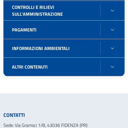
CONTROLLI E RILIEVI
CONT
SULL'AMMINISTRAZIONE
E
RILIEV
PAGA
PAGAMENTI
SULL'
INFO
INFORMAZIONI AMBIENTALI
AMBIE
ALTRI
ALTRI CONTENUTI
CONT
CONTATTI
Sede: Via Gramsci 1/B, 43036 FIDENZA (PR)