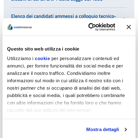
Elenco dei candidati ammessi a colloquio tecnico-
motivazionale
Graduatoria finale
Questo sito web utilizza i cookie
Utilizziamo i
cookie
per personalizzare contenuti ed
annunci, per fornire funzionalità dei social media e per
analizzare il nostro traffico. Condividiamo inoltre
informazioni sul modo in cui utilizza il nostro sito con i
DISPO
DISPOSIZIONI GENERALI
nostri partner che si occupano di analisi dei dati web,
GENE
pubblicità e social media, i quali potrebbero combinarle
ORGA
ORGANIZZAZIONE
con altre informazioni che ha fornito loro o che hanno
raccolto dal suo utilizzo dei loro servizi.
CONS
CONSULENTI E COLLABORATORI
E
Mostra dettagli
COLL