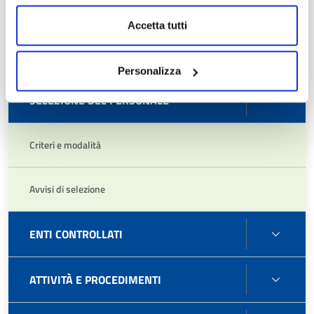
PERS
PERSONALE
Accetta tutti
PERF
PERFORMANCE
Personalizza
SELE
SELEZIONE DEL PERSONALE
DEL
PERS
Criteri e modalità
Avvisi di selezione
ENTI
ENTI CONTROLLATI
CONT
ATTIV
ATTIVITÀ E PROCEDIMENTI
E
PROC