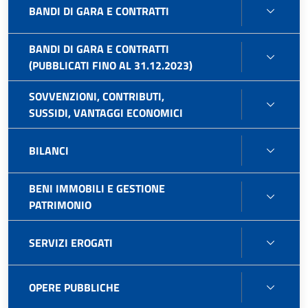
BAND
BANDI DI GARA E CONTRATTI
DI
GARA
BANDI DI GARA E CONTRATTI
BAND
E
(PUBBLICATI FINO AL 31.12.2023)
DI
CONT
GARA
SOVVENZIONI, CONTRIBUTI,
SOVVE
E
SUSSIDI, VANTAGGI ECONOMICI
CONTR
CONT
SUSSI
(PUBB
BILAN
BILANCI
VANT
FINO
ECON
AL
BENI IMMOBILI E GESTIONE
31.12
BENI
PATRIMONIO
IMMOB
E
SERVI
SERVIZI EROGATI
GEST
EROG
PATR
OPER
OPERE PUBBLICHE
PUBB